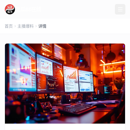
吃瓜88在线
首页
主播爆料
详情