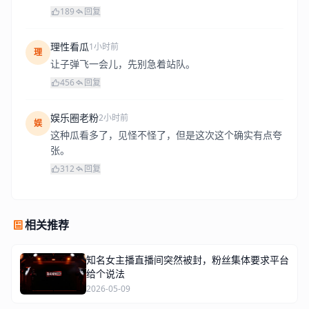
189
回复
理性看瓜
1小时前
理
让子弹飞一会儿，先别急着站队。
456
回复
娱乐圈老粉
2小时前
娱
这种瓜看多了，见怪不怪了，但是这次这个确实有点夸
张。
312
回复
相关推荐
知名女主播直播间突然被封，粉丝集体要求平台
给个说法
2026-05-09